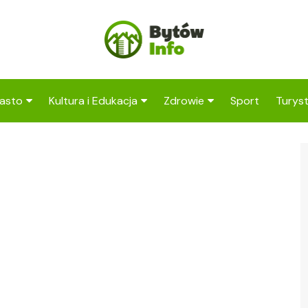
asto
Kultura i Edukacja
Zdrowie
Sport
Turys
ska
nwestycje
Koncerty i festiwale
Szpitale i medycyna
Atrak
Bytow
amorząd i polityka
Teatr i sztuka
Profilaktyka i zdrowie
okalna
Atrak
Biblioteka i literatura
okoli
rodowisko i ekologia
Szkoły i przedszkola
nstytucje
Uczelnie i nauka