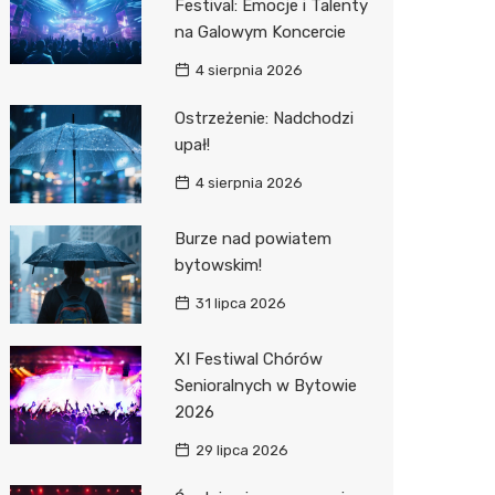
Festival: Emocje i Talenty
na Galowym Koncercie
Zwierzęta
Dermat
Pomoc 
Przedsz
Kino
Sklep z
4 sierpnia 2026
Sklepy specjalistyczne
Okulista
Stacja 
Klub
Wetery
Jubiler
Ostrzeżenie: Nadchodzi
Sieci handlowe
Fizjoter
Akumul
Wesele
Optyk
Lidl
upał!
Usługi
Dietety
Stacja p
Siłownia
Sklep w
Kauflan
Drukarn
4 sierpnia 2026
Psychot
Mechan
Księgar
Żabka
Dorabia
Burze nad powiatem
Sklep m
Sklep r
Bricoma
Lombar
bytowskim!
31 lipca 2026
Przycho
Kwiaciar
Empik
Meble n
JYSK
Taxi
XI Festiwal Chórów
Senioralnych w Bytowie
Media E
Fotogra
2026
Pepco
29 lipca 2026
Sinsey