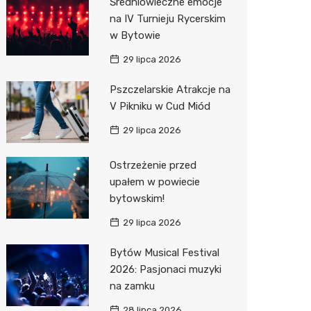
Średniowieczne emocje
na IV Turnieju Rycerskim
Action
w Bytowie
Biedron
29 lipca 2026
Pszczelarskie Atrakcje na
V Pikniku w Cud Miód
29 lipca 2026
Ostrzeżenie przed
upałem w powiecie
bytowskim!
29 lipca 2026
Bytów Musical Festival
2026: Pasjonaci muzyki
na zamku
28 lipca 2026