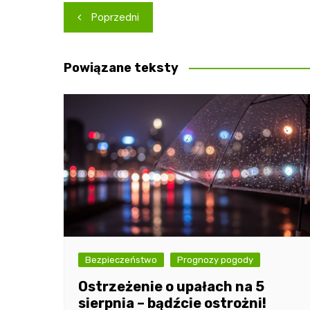
Nawigacja
Poprzedni
wpisu
Powiązane teksty
Bezpieczeństwo
Prognozy pogody
Ostrzeżenie o upałach na 5
sierpnia – bądźcie ostrożni!