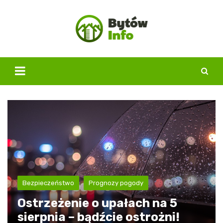
Skip
to
content
Bezpieczeństwo
Prognozy pogody
Ostrzeżenie o upałach na 5
sierpnia – bądźcie ostrożni!