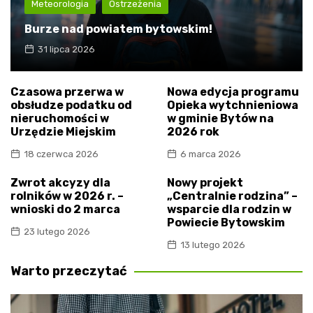
Meteorologia
Ostrzeżenia
Burze nad powiatem bytowskim!
31 lipca 2026
Czasowa przerwa w
Nowa edycja programu
obsłudze podatku od
Opieka wytchnieniowa
nieruchomości w
w gminie Bytów na
Urzędzie Miejskim
2026 rok
18 czerwca 2026
6 marca 2026
Zwrot akcyzy dla
Nowy projekt
rolników w 2026 r. –
„Centralnie rodzina” –
wnioski do 2 marca
wsparcie dla rodzin w
Powiecie Bytowskim
23 lutego 2026
13 lutego 2026
Warto przeczytać