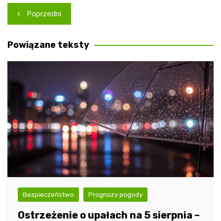
Nawigacja
Poprzedni
wpisu
Powiązane teksty
Bezpieczeństwo
Prognozy pogody
Ostrzeżenie o upałach na 5 sierpnia –