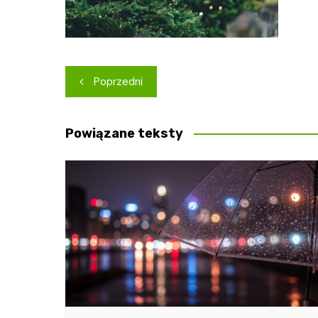
Nawigacja
Poprzedni
wpisu
Powiązane teksty