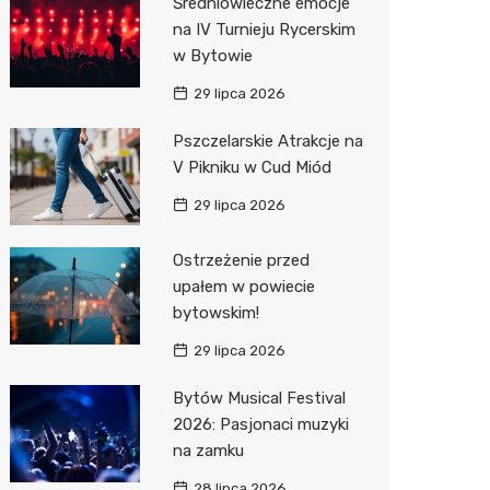
Średniowieczne emocje
na IV Turnieju Rycerskim
Action
w Bytowie
Biedron
29 lipca 2026
Pszczelarskie Atrakcje na
V Pikniku w Cud Miód
29 lipca 2026
Ostrzeżenie przed
upałem w powiecie
bytowskim!
29 lipca 2026
Bytów Musical Festival
2026: Pasjonaci muzyki
na zamku
28 lipca 2026