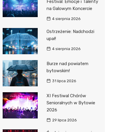
Festival: Emocje i Talenty
na Galowym Koncercie
Zwierzęta
Dermat
Pomoc 
Przedsz
Kino
Sklep z
4 sierpnia 2026
Sklepy specjalistyczne
Okulista
Stacja 
Klub
Wetery
Jubiler
Ostrzeżenie: Nadchodzi
Sieci handlowe
Fizjoter
Akumul
Wesele
Optyk
Lidl
upał!
Usługi
Dietety
Stacja p
Siłownia
Sklep w
Kauflan
Drukarn
4 sierpnia 2026
Psychot
Mechan
Księgar
Żabka
Dorabia
Burze nad powiatem
Sklep m
Sklep r
Bricoma
Lombar
bytowskim!
31 lipca 2026
Przycho
Kwiaciar
Empik
Meble n
JYSK
Taxi
XI Festiwal Chórów
Senioralnych w Bytowie
Media E
Fotogra
2026
Pepco
29 lipca 2026
Sinsey