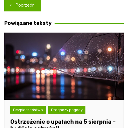
Nawigacja
Poprzedni
wpisu
Powiązane teksty
Bezpieczeństwo
Prognozy pogody
Ostrzeżenie o upałach na 5 sierpnia –