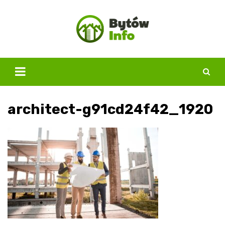
Skip
to
content
architect-g91cd24f42_1920