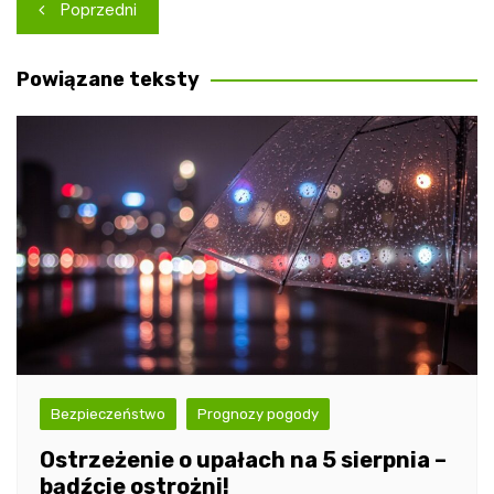
Nawigacja
Poprzedni
wpisu
Powiązane teksty
Bezpieczeństwo
Prognozy pogody
Ostrzeżenie o upałach na 5 sierpnia –
bądźcie ostrożni!