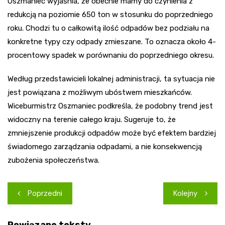
Oszmaniec wyjaśnia, że obecnie mamy do czynienia z
redukcją na poziomie 650 ton w stosunku do poprzedniego
roku. Chodzi tu o całkowitą ilość odpadów bez podziału na
konkretne typy czy odpady zmieszane. To oznacza około 4-
procentowy spadek w porównaniu do poprzedniego okresu.
Według przedstawicieli lokalnej administracji, ta sytuacja nie
jest powiązana z możliwym ubóstwem mieszkańców.
Wiceburmistrz Oszmaniec podkreśla, że podobny trend jest
widoczny na terenie całego kraju. Sugeruje to, że
zmniejszenie produkcji odpadów może być efektem bardziej
świadomego zarządzania odpadami, a nie konsekwencją
zubożenia społeczeństwa.
Nawigacja
Poprzedni
Kolejny
wpisu
Powiązane teksty