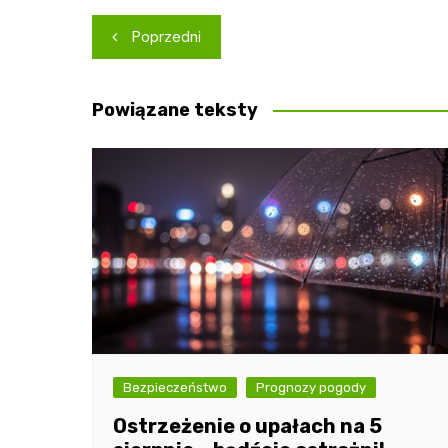
Nawigacja
Poprzedni
wpisu
Powiązane teksty
Bezpieczeństwo
Prognozy pogody
Ostrzeżenie o upałach na 5