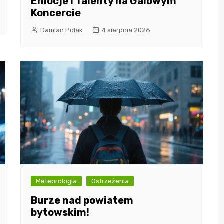
Emocje i Talenty na Galowym
Koncercie
Damian Polak
4 sierpnia 2026
Meteorologia
Ostrzeżenia
Burze nad powiatem
bytowskim!