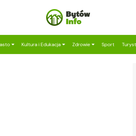
asto
Kultura i Edukacja
Zdrowie
Sport
Turys
ska
nwestycje
Koncerty i festiwale
Szpitale i medycyna
Atrak
Bytow
amorząd i polityka
Teatr i sztuka
Profilaktyka i zdrowie
okalna
Atrak
Biblioteka i literatura
okoli
rodowisko i ekologia
Szkoły i przedszkola
nstytucje
Uczelnie i nauka