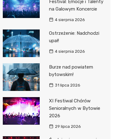
Festival: Emocje i Talenty
na Galowym Koncercie
Zwierzęta
Dermat
Pomoc 
Przedsz
Kino
Sklep z
4 sierpnia 2026
Sklepy specjalistyczne
Okulista
Stacja 
Klub
Wetery
Jubiler
Ostrzeżenie: Nadchodzi
Sieci handlowe
Fizjoter
Akumul
Wesele
Optyk
Lidl
upał!
Usługi
Dietety
Stacja p
Siłownia
Sklep w
Kauflan
Drukarn
4 sierpnia 2026
Psychot
Mechan
Księgar
Żabka
Dorabia
Burze nad powiatem
Sklep m
Sklep r
Bricoma
Lombar
bytowskim!
31 lipca 2026
Przycho
Kwiaciar
Empik
Meble n
JYSK
Taxi
XI Festiwal Chórów
Senioralnych w Bytowie
Media E
Fotogra
2026
Pepco
29 lipca 2026
Sinsey