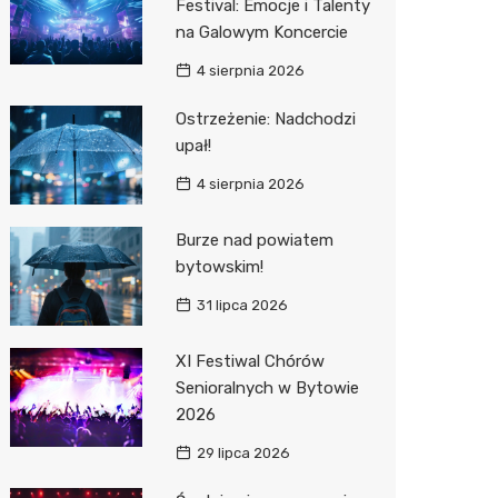
Festival: Emocje i Talenty
na Galowym Koncercie
Zwierzęta
Dermat
Pomoc 
Przedsz
Kino
Sklep z
4 sierpnia 2026
Sklepy specjalistyczne
Okulista
Stacja 
Klub
Wetery
Jubiler
Ostrzeżenie: Nadchodzi
Sieci handlowe
Fizjoter
Akumul
Wesele
Optyk
Lidl
upał!
Usługi
Dietety
Stacja p
Siłownia
Sklep w
Kauflan
Drukarn
4 sierpnia 2026
Psychot
Mechan
Księgar
Żabka
Dorabia
Burze nad powiatem
Sklep m
Sklep r
Bricoma
Lombar
bytowskim!
31 lipca 2026
Przycho
Kwiaciar
Empik
Meble n
JYSK
Taxi
XI Festiwal Chórów
Senioralnych w Bytowie
Media E
Fotogra
2026
Pepco
29 lipca 2026
Sinsey