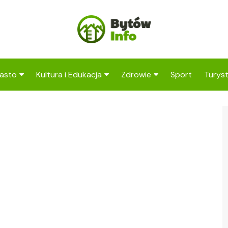
asto
Kultura i Edukacja
Zdrowie
Sport
Turys
ska
nwestycje
Koncerty i festiwale
Szpitale i medycyna
Atrak
Bytow
amorząd i polityka
Teatr i sztuka
Profilaktyka i zdrowie
okalna
Atrak
Biblioteka i literatura
okoli
rodowisko i ekologia
Szkoły i przedszkola
nstytucje
Uczelnie i nauka