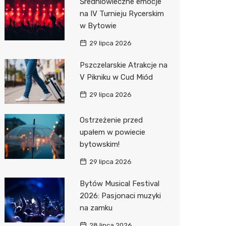
Średniowieczne emocje
na IV Turnieju Rycerskim
Action
w Bytowie
Biedron
29 lipca 2026
Pszczelarskie Atrakcje na
V Pikniku w Cud Miód
29 lipca 2026
Ostrzeżenie przed
upałem w powiecie
bytowskim!
29 lipca 2026
Bytów Musical Festival
2026: Pasjonaci muzyki
na zamku
28 lipca 2026