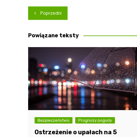
Nawigacja
Poprzedni
wpisu
Powiązane teksty
Bezpieczeństwo
Prognozy pogody
Ostrzeżenie o upałach na 5