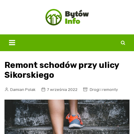
Skip
to
content
Remont schodów przy ulicy
Sikorskiego
Damian Polak
7 września 2022
Drogi i remonty