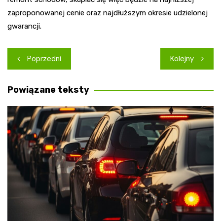
zaproponowanej cenie oraz najdłuższym okresie udzielonej
gwarancji.
Nawigacja
Poprzedni
Kolejny
wpisu
Powiązane teksty