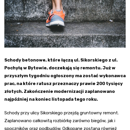
Schody betonowe, które łączą ul. Sikorskiego z ul.
Pochyłą w Bytowie, doczekają się remontu. Już w
przyszłym tygodniu ogłoszony ma zostać wykonawca
prac, na które ratusz przeznaczy prawie 200 tysięcy
złotych. Zakończenie modernizacji zaplanowano
najpóźniej na koniec listopada tego roku.
Schody przy ulicy Sikorskiego przejdą gruntowny remont.
Zaplanowano całkowitą rozbiórkę zarówno biegów, jak i
spoczników oraz podbudów. Odkopane zostaną również