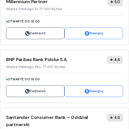
Millennium Partner
★ 5.0
Wojska Polskiego 31, 77-100 Bytów
OTWARTE DO 16:00
Zadzwoń
Nawiguj
BNP Paribas Bank Polska S.A.
★ 4.6
Wojska Polskiego 36c, 77-100 Bytów
OTWARTE DO 16:00
Zadzwoń
Nawiguj
Santander Consumer Bank – Oddział
★ 4.6
partnerski