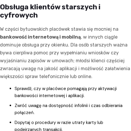
Obsługa klientów starszych i
cyfrowych
W części bytuowskich placówek stawia się mocniej na
bankowość internetową i mobilną
, w innych ciągle
dominuje obsługa przy okienku. Dla osób starszych ważna
bywa cierpliwa pomoc przy wypełnianiu wniosków czy
wyjaśnianiu zapisów w umowach; młodsi klienci częściej
zwracają uwagę na jakość aplikacji i możliwość załatwienia
większości spraw telefonicznie lub online.
Sprawdź, czy w placówce pomagają przy aktywacji
bankowości internetowej i aplikacji.
Zwróć uwagę na dostępność infolinii i czas odbierania
połączeń.
Dopytaj o procedury w razie utraty karty lub
podejrzanych transakcji.