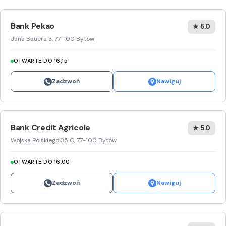
Bank Pekao
★ 5.0
Jana Bauera 3, 77-100 Bytów
OTWARTE DO 16:15
Zadzwoń
Nawiguj
Bank Credit Agricole
★ 5.0
Wojska Polskiego 35 C, 77-100 Bytów
OTWARTE DO 16:00
Zadzwoń
Nawiguj