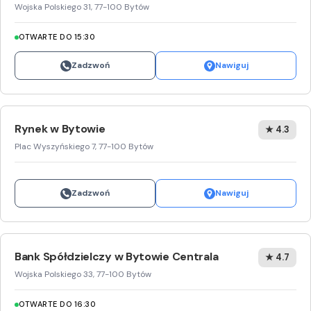
Wojska Polskiego 31, 77-100 Bytów
OTWARTE DO 15:30
Zadzwoń
Nawiguj
Rynek w Bytowie
★ 4.3
Plac Wyszyńskiego 7, 77-100 Bytów
Zadzwoń
Nawiguj
Bank Spółdzielczy w Bytowie Centrala
★ 4.7
Wojska Polskiego 33, 77-100 Bytów
OTWARTE DO 16:30