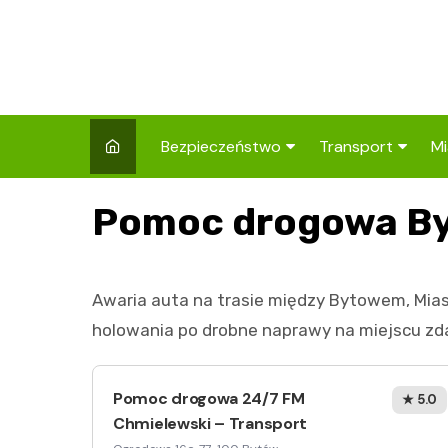
Skip
to
content
Bezpieczeństwo
Transport
Mi
Kronika policyjna
Komunikacja miej
I
Pomoc drogowa B
Wypadki i zdarzenia
Drogi i remonty
S
l
Prewencja i edukacja
Awaria auta na trasie między Bytowem, Mias
policyjna
Ś
holowania po drobne naprawy na miejscu zdar
I
Pomoc drogowa 24/7 FM
★ 5.0
Chmielewski – Transport