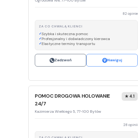
Ogrodowa 16e, 77-100 Bytów
82 opinie
ZA CO CHWALĄ KLIENCI
Szybka i skuteczna pomoc
Profesjonalny i doświadczony kierowca
Elastyczne terminy transportu
Zadzwoń
Nawiguj
POMOC DROGOWA HOLOWANIE
★ 4.1
24/7
Kazimierza Wielkiego 5, 77-100 Bytów
28 opinii
ZA CO CHWALĄ KLIENCI