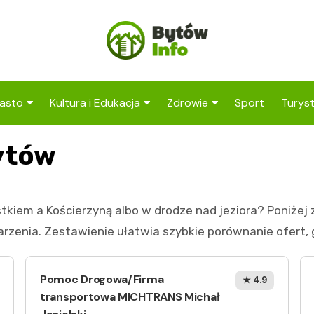
asto
Kultura i Edukacja
Zdrowie
Sport
Turys
ska
nwestycje
Koncerty i festiwale
Szpitale i medycyna
Atrak
ytów
Bytow
amorząd i polityka
Teatr i sztuka
Profilaktyka i zdrowie
okalna
Atrak
Biblioteka i literatura
okoli
tkiem a Kościerzyną albo w drodze nad jeziora? Poniżej
rodowisko i ekologia
Szkoły i przedszkola
zenia. Zestawienie ułatwia szybkie porównanie ofert, go
nstytucje
Uczelnie i nauka
Pomoc Drogowa/Firma
★ 4.9
transportowa MICHTRANS Michał