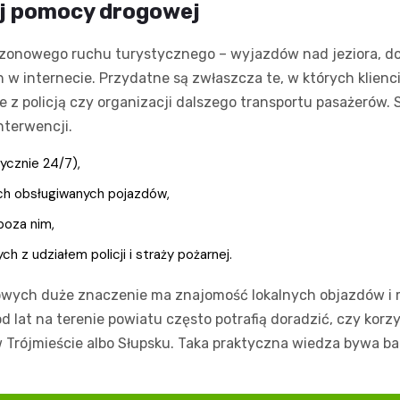
ej pomocy drogowej
zonowego ruchu turystycznego – wyjazdów nad jeziora, do l
 w internecie. Przydatne są zwłaszcza te, w których klienc
 z policją czy organizacji dalszego transportu pasażerów. 
nterwencji.
ycznie 24/7),
ach obsługiwanych pojazdów,
poza nim,
z udziałem policji i straży pożarnej.
owych duże znaczenie ma znajomość lokalnych objazdów i 
d lat na terenie powiatu często potrafią doradzić, czy korz
 Trójmieście albo Słupsku. Taka praktyczna wiedza bywa ba