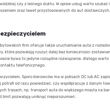
dzkiej czy z leśnego duktu. W opisie usług warto szukać 
zeniem oraz lawet przystosowanych do aut dostawczych. 
ubezpieczycielem
 bytowskich firm oferuje także uruchamianie auta z rozła
, które pozwalają ruszyć dalej bez konieczności zostawian
wiecie bywa to jedyne rozsądne rozwiązanie, dlatego warto
kontaktu telefonicznego.
pieczycielem. Sporo kierowców ma w polisach OC lub AC zapi
j potrafi od razu powiedzieć, czy współpracuje z danym t
ch trasach, np. transport auta do większego miasta na bard
d limit pozwalają uniknąć nieporozumień.