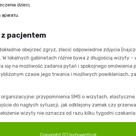
eczenia dzieci,
 aparatu.
 z pacjentem
okładnie obejrzeć zgryz, zlecić odpowiednie zdjęcia (najcz
. W lokalnych gabinetach różnie bywa z długością wizyty –
da się na możliwość zadania pytań i spokojnego omówienia 
ybliżonym czasie jego trwania i możliwych powikłaniach, z
organizacyjne: przypomnienia SMS o wizytach, elastyczne 
jście do nagłych sytuacji, jak odklejony zamek czy przerwa
ełożenie wizyty nie oznacza od razu kilku tygodni czekania 
Copyright (C) bytowinfo.pl