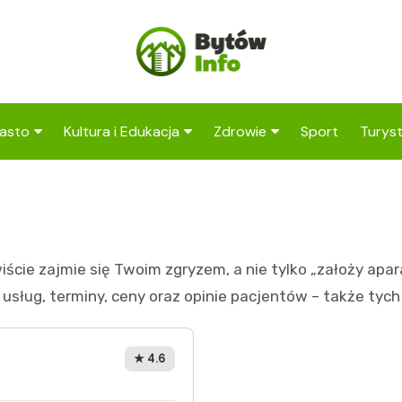
asto
Kultura i Edukacja
Zdrowie
Sport
Turys
ska
nwestycje
Koncerty i festiwale
Szpitale i medycyna
Atrak
Bytow
amorząd i polityka
Teatr i sztuka
Profilaktyka i zdrowie
okalna
Atrak
Biblioteka i literatura
okoli
cie zajmie się Twoim zgryzem, a nie tylko „założy aparat
rodowisko i ekologia
Szkoły i przedszkola
sług, terminy, ceny oraz opinie pacjentów – także tych
nstytucje
Uczelnie i nauka
★ 4.6