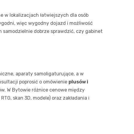
Action
e w lokalizacjach łatwiejszych dla osób
Biedron
ygodni, więc wygodny dojazd i możliwość
h samodzielnie dobrze sprawdzić, czy gabinet
czne, aparaty samoligaturujące, a w
nsultacji poprosić o omówienie
plusów i
tów. W Bytowie różnice cenowe między
 RTG, skan 3D, modele) oraz zakładania i