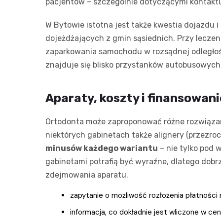
pacjentów – szczególnie dotyczącymi kontaktu,
W Bytowie istotna jest także kwestia dojazdu i
dojeżdżających z gmin sąsiednich. Przy lecze
zaparkowania samochodu w rozsądnej odległości
znajduje się blisko przystanków autobusowych 
Aparaty, koszty i finansowani
Ortodonta może zaproponować różne rozwiązani
niektórych gabinetach także alignery (przezro
minusów każdego wariantu
– nie tylko pod 
gabinetami potrafią być wyraźne, dlatego dobrze
zdejmowania aparatu.
zapytanie o możliwość rozłożenia płatności n
informacja, co dokładnie jest wliczone w cen