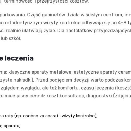
 terminowości i przejrzystości kosztów.
 parkowania. Część gabinetów działa w ścisłym centrum, inn
niu ortodontycznym wizyty kontrolne odbywają się co 4–8 t
 realnie ułatwiają życie. Dla nastolatków przyjeżdżającyc
lub szkół.
e leczenia
a: klasyczne aparaty metalowe, estetyczne aparaty cerami
czyste nakładki). Przed podjęciem decyzji warto podczas ko
względem wyglądu, ale też komfortu, czasu leczenia i kosz
 mieć jasny cennik: koszt konsultacji, diagnostyki (zdjęcia
a raty (np. osobno za aparat i wizyty kontrolne),
ę aparatu,