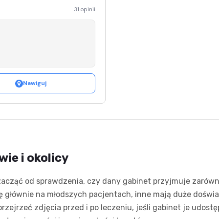
31 opinii
Nawiguj
ie i okolicy
acząć od sprawdzenia, czy dany gabinet przyjmuje zarówno d
ię głównie na młodszych pacjentach, inne mają duże doświa
ejrzeć zdjęcia przed i po leczeniu, jeśli gabinet je udostę