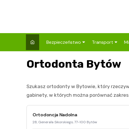
Skip
to
content
Bezpieczeństwo
Transport
Mi
Kronika policyjna
Komunikacja miej
I
Ortodonta Bytów
Wypadki i zdarzenia
Drogi i remonty
S
l
Prewencja i edukacja
Szukasz ortodonty w Bytowie, który rzeczywiś
policyjna
Ś
gabinety, w których można porównać zakres u
I
Ortodoncja Nadolna
28, Generała Sikorskiego, 77-100 Bytów