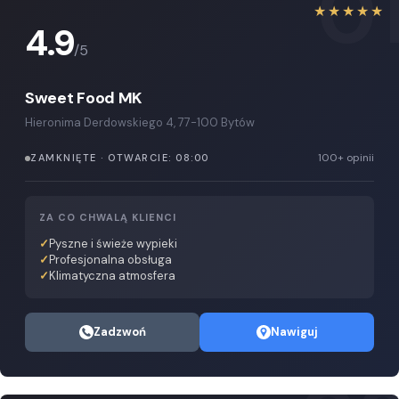
0
★★★★★
4.9
/5
Sweet Food MK
Hieronima Derdowskiego 4, 77-100 Bytów
100+ opinii
ZAMKNIĘTE · OTWARCIE: 08:00
ZA CO CHWALĄ KLIENCI
Pyszne i świeże wypieki
Profesjonalna obsługa
Klimatyczna atmosfera
Zadzwoń
Nawiguj