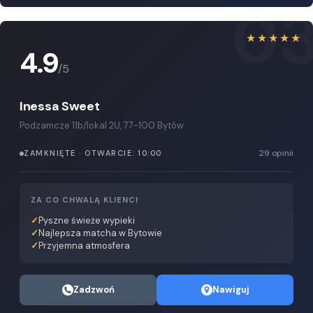
0
★★★★★
4.9
/5
Inessa Sweet
Podzamcze 11b/lokal 2U, 77-100 Bytów
29 opinii
ZAMKNIĘTE · OTWARCIE: 10:00
ZA CO CHWALĄ KLIENCI
Pyszne świeże wypieki
Najlepsza matcha w Bytowie
Przyjemna atmosfera
Zadzwoń
Nawiguj