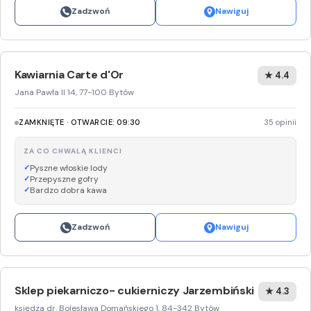
Zadzwoń
Nawiguj
Kawiarnia Carte d'Or
★ 4.4
Jana Pawła II 14, 77-100 Bytów
ZAMKNIĘTE · OTWARCIE: 09:30
35 opinii
ZA CO CHWALĄ KLIENCI
Pyszne włoskie lody
Przepyszne gofry
Bardzo dobra kawa
Zadzwoń
Nawiguj
Sklep piekarniczo- cukierniczy Jarzembiński
★ 4.3
księdza dr. Bolesława Domańskiego 1, 84-342 Bytów