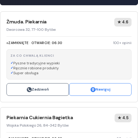
Żmuda. Piekarnia
★ 4.6
Dworcowa 32, 77-100 Bytów
ZAMKNIĘTE · OTWARCIE: 06:30
100+ opinii
ZA CO CHWALĄ KLIENCI
Pyszne tradycyjne wypieki
Ręcznie robione produkty
Super obsługa
Zadzwoń
Nawiguj
Piekarnia Cukiernia Bagietka
★ 4.5
Wojska Polskiego 26, 84-342 Bytów