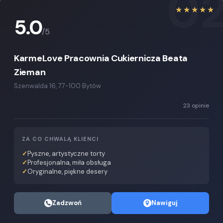
0
★★★★★
5.0
/5
KarmeLove Pracownia Cukiernicza Beata
Zieman
Szenwalda 16, 77-100 Bytów
23 opinie
ZA CO CHWALĄ KLIENCI
Pyszne, artystyczne torty
Profesjonalna, miła obsługa
Oryginalne, piękne desery
Zadzwoń
Nawiguj