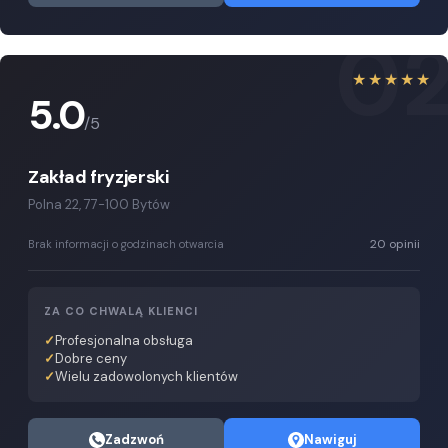
0
★★★★★
5.0
/5
Zakład fryzjerski
Polna 22, 77-100 Bytów
20 opinii
Brak informacji o godzinach otwarcia
ZA CO CHWALĄ KLIENCI
Profesjonalna obsługa
Dobre ceny
Wielu zadowolonych klientów
Zadzwoń
Nawiguj