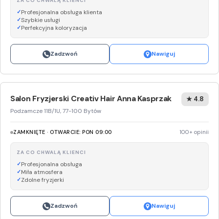
ZA CO CHWALĄ KLIENCI
Profesjonalna obsługa klienta
Szybkie usługi
Perfekcyjna koloryzacja
Zadzwoń
Nawiguj
Salon Fryzjerski Creativ Hair Anna Kasprzak
★ 4.8
Podzamcze 11B/1U, 77-100 Bytów
ZAMKNIĘTE · OTWARCIE: PON 09:00
100+ opinii
ZA CO CHWALĄ KLIENCI
Profesjonalna obsługa
Miła atmosfera
Zdolne fryzjerki
Zadzwoń
Nawiguj