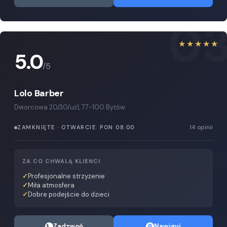
0
★★★★★
5.0
/5
Lolo Barber
Dworcowa 20/30/uż1, 77-100 Bytów
14 opinii
ZAMKNIĘTE · OTWARCIE: PON 08:00
ZA CO CHWALĄ KLIENCI
Profesjonalne strzyżenie
Miła atmosfera
Dobre podejście do dzieci
Zadzwoń
Nawiguj