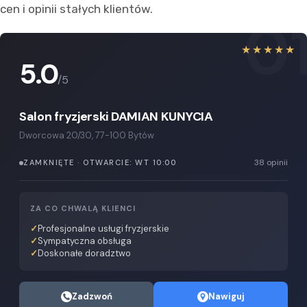
cen i opinii stałych klientów.
0
★★★★★
5.0
/5
Salon fryzjerski DAMIAN KUNYCIA
Dworcowa 20/30, 77-100 Bytów
38 opinii
ZAMKNIĘTE · OTWARCIE: WT 10:00
ZA CO CHWALĄ KLIENCI
Profesjonalne usługi fryzjerskie
Sympatyczna obsługa
Doskonałe doradztwo
Zadzwoń
Nawiguj