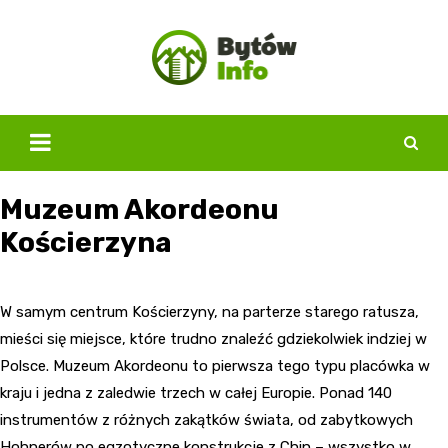
Skip
to
content
Muzeum Akordeonu
Kościerzyna
W samym centrum Kościerzyny, na parterze starego ratusza,
mieści się miejsce, które trudno znaleźć gdziekolwiek indziej w
Polsce. Muzeum Akordeonu to pierwsza tego typu placówka w
kraju i jedna z zaledwie trzech w całej Europie. Ponad 140
instrumentów z różnych zakątków świata, od zabytkowych
Hohnerów po egzotyczne konstrukcje z Chin – wszystko w