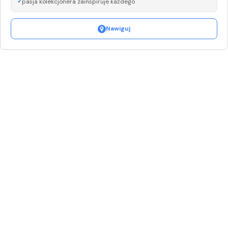
pasja kolekcjonera zainspiruje każdego
Nawiguj
Leaflet
|
©
OpenStreetMap
+
−