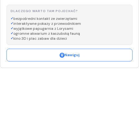
DLACZEGO WARTO TAM POJECHAĆ?
bezpośredni kontakt ze zwierzętami
interaktywne pokazy z przewodnikiem
wyjątkowe papugarnia z Lorysami
ogromne akwarium z kaszubską fauną
kino 3D i plac zabaw dla dzieci
Nawiguj
Leaflet
|
©
OpenStreetMap
+
−