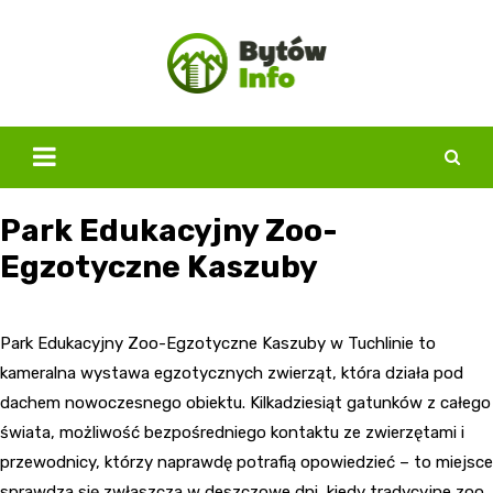
Skip
to
content
Park Edukacyjny Zoo-
Egzotyczne Kaszuby
Park Edukacyjny Zoo-Egzotyczne Kaszuby w Tuchlinie to
kameralna wystawa egzotycznych zwierząt, która działa pod
dachem nowoczesnego obiektu. Kilkadziesiąt gatunków z całego
świata, możliwość bezpośredniego kontaktu ze zwierzętami i
przewodnicy, którzy naprawdę potrafią opowiedzieć – to miejsce
sprawdza się zwłaszcza w deszczowe dni, kiedy tradycyjne zoo