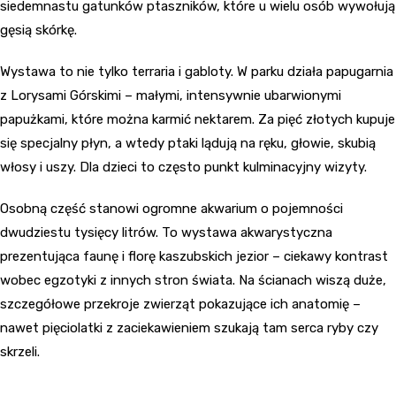
siedemnastu gatunków ptaszników, które u wielu osób wywołują
gęsią skórkę.
Wystawa to nie tylko terraria i gabloty. W parku działa papugarnia
z Lorysami Górskimi – małymi, intensywnie ubarwionymi
papużkami, które można karmić nektarem. Za pięć złotych kupuje
się specjalny płyn, a wtedy ptaki lądują na ręku, głowie, skubią
włosy i uszy. Dla dzieci to często punkt kulminacyjny wizyty.
Osobną część stanowi ogromne akwarium o pojemności
dwudziestu tysięcy litrów. To wystawa akwarystyczna
prezentująca faunę i florę kaszubskich jezior – ciekawy kontrast
wobec egzotyki z innych stron świata. Na ścianach wiszą duże,
szczegółowe przekroje zwierząt pokazujące ich anatomię –
nawet pięciolatki z zaciekawieniem szukają tam serca ryby czy
skrzeli.