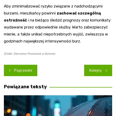
Aby zminimalizować ryzyko związane z nadchodzącymi
burzami, mieszkańcy powinni
zachować szczególną
ostrożność
i na bieżąco śledzić prognozy oraz komunikaty
wydawane przez odpowiednie służby. Warto zabezpieczyć
mienie, a także unikać niepotrzebnych wyjść, zwłaszcza w
godzinach największej intensywności burz.
Źródło: Starostwo Powiatowe w Bytowie
Nawigacja
Poprzedni
Kolejny
wpisu
Powiązane teksty