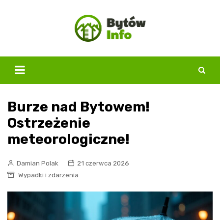
Skip
to
content
Burze nad Bytowem!
Ostrzeżenie
meteorologiczne!
Damian Polak
21 czerwca 2026
Wypadki i zdarzenia