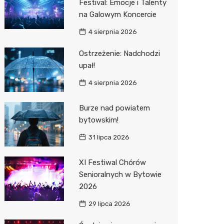
Festival: Emocje i Talenty
na Galowym Koncercie
Zwierzęta
Dermat
Pomoc 
Przedsz
Kino
Sklep z
4 sierpnia 2026
Sklepy specjalistyczne
Okulista
Stacja 
Klub
Wetery
Jubiler
Ostrzeżenie: Nadchodzi
Sieci handlowe
Fizjoter
Akumul
Wesele
Optyk
Lidl
upał!
Usługi
Dietety
Stacja p
Siłownia
Sklep w
Kauflan
Drukarn
4 sierpnia 2026
Psychot
Mechan
Księgar
Żabka
Dorabia
Burze nad powiatem
Sklep m
Sklep r
Bricoma
Lombar
bytowskim!
31 lipca 2026
Przycho
Kwiaciar
Empik
Meble n
JYSK
Taxi
XI Festiwal Chórów
Senioralnych w Bytowie
Media E
Fotogra
2026
Pepco
29 lipca 2026
Sinsey