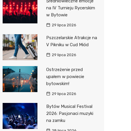
Średniowieczne emocje
na IV Turnieju Rycerskim
Action
w Bytowie
Biedron
29 lipca 2026
Pszczelarskie Atrakcje na
V Pikniku w Cud Miód
29 lipca 2026
Ostrzeżenie przed
upałem w powiecie
bytowskim!
29 lipca 2026
Bytów Musical Festival
2026: Pasjonaci muzyki
na zamku
28 lipca 2026