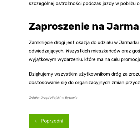
szczególnej ostrożności podczas jazdy w pobliżu 
Zaproszenie na Jarma
Zamknięcie drogi jest okazją do udziału w Jarmarku 
odwiedzających. Wszystkich mieszkańców oraz gośc
wyjątkowym wydarzeniu, które ma na celu promocję lo
Dziękujemy wszystkim użytkownikom dróg za zrozumi
dostosowanie się do organizacyjnych zmian przyczy
Źródło: Urząd Miejski w Bytowie
Nawigacja
Poprzedni
wpisu