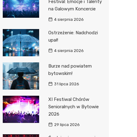
Festival: Emocje i Talenty
na Galowym Koncercie
Zwierzęta
Dermat
Pomoc 
Przedsz
Kino
Sklep z
4 sierpnia 2026
Sklepy specjalistyczne
Okulista
Stacja 
Klub
Wetery
Jubiler
Ostrzeżenie: Nadchodzi
Sieci handlowe
Fizjoter
Akumul
Wesele
Optyk
Lidl
upał!
Usługi
Dietety
Stacja p
Siłownia
Sklep w
Kauflan
Drukarn
4 sierpnia 2026
Psychot
Mechan
Księgar
Żabka
Dorabia
Burze nad powiatem
Sklep m
Sklep r
Bricoma
Lombar
bytowskim!
31 lipca 2026
Przycho
Kwiaciar
Empik
Meble n
JYSK
Taxi
XI Festiwal Chórów
Senioralnych w Bytowie
Media E
Fotogra
2026
Pepco
29 lipca 2026
Sinsey