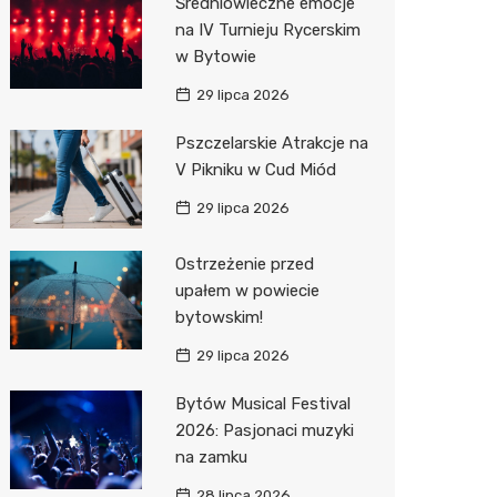
Średniowieczne emocje
na IV Turnieju Rycerskim
Action
w Bytowie
Biedron
29 lipca 2026
Pszczelarskie Atrakcje na
V Pikniku w Cud Miód
29 lipca 2026
Ostrzeżenie przed
upałem w powiecie
bytowskim!
29 lipca 2026
Bytów Musical Festival
2026: Pasjonaci muzyki
na zamku
28 lipca 2026