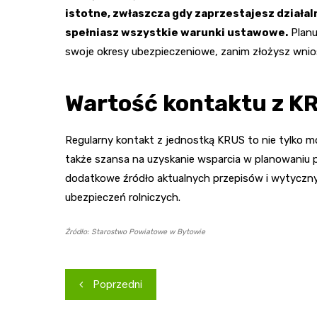
istotne, zwłaszcza gdy zaprzestajesz działaln
spełniasz wszystkie warunki ustawowe.
Planu
swoje okresy ubezpieczeniowe, zanim złożysz wni
Wartość kontaktu z K
Regularny kontakt z jednostką KRUS to nie tylko mo
także szansa na uzyskanie wsparcia w planowaniu 
dodatkowe źródło aktualnych przepisów i wytyczn
ubezpieczeń rolniczych.
Źródło: Starostwo Powiatowe w Bytowie
Nawigacja
Poprzedni
wpisu