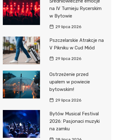
Średniowieczne emocje
na IV Turnieju Rycerskim
Action
w Bytowie
Biedron
29 lipca 2026
Pszczelarskie Atrakcje na
V Pikniku w Cud Miód
29 lipca 2026
Ostrzeżenie przed
upałem w powiecie
bytowskim!
29 lipca 2026
Bytów Musical Festival
2026: Pasjonaci muzyki
na zamku
28 lipca 2026