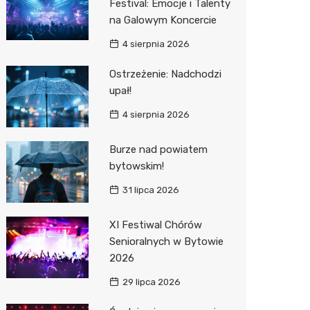
Festival: Emocje i Talenty
na Galowym Koncercie
Zwierzęta
Dermat
Pomoc 
Przedsz
Kino
Sklep z
4 sierpnia 2026
Sklepy specjalistyczne
Okulista
Stacja 
Klub
Wetery
Jubiler
Ostrzeżenie: Nadchodzi
Sieci handlowe
Fizjoter
Akumul
Wesele
Optyk
Lidl
upał!
Usługi
Dietety
Stacja p
Siłownia
Sklep w
Kauflan
Drukarn
4 sierpnia 2026
Psychot
Mechan
Księgar
Żabka
Dorabia
Burze nad powiatem
Sklep m
Sklep r
Bricoma
Lombar
bytowskim!
31 lipca 2026
Przycho
Kwiaciar
Empik
Meble n
JYSK
Taxi
XI Festiwal Chórów
Senioralnych w Bytowie
Media E
Fotogra
2026
Pepco
29 lipca 2026
Sinsey