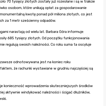
ło 70 tysięcy złotych zostały już rozesłane i są w trakcie
zeciwko osobom, które unikają opłat za gospodarowanie
 monumentalną kwotę ponad pół miliona złotych, co jest
ch za 1 metr sześcienny odpadów.
ami narastają od wielu lat. Barbara Góra informuje:
siły 685 tysięcy złotych. Od początku funkcjonowania
 nie regulują swoich należności. Co roku suma ta oscyluje
ci zawsze odnotowywana jest na koniec roku
aktem, że rachunki wystawiane w grudniu najczęściej są
uje konieczność wprowadzenia skuteczniejszych środków
ej aktywnie windykować należności i ścigać dłużników,
ski.