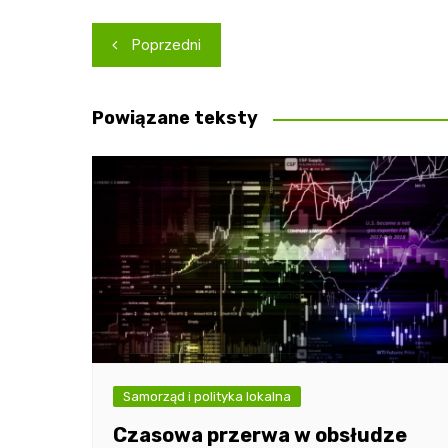
Nawigacja
Poprzedni
wpisu
Powiązane teksty
Samorząd i polityka lokalna
Czasowa przerwa w obsłudze