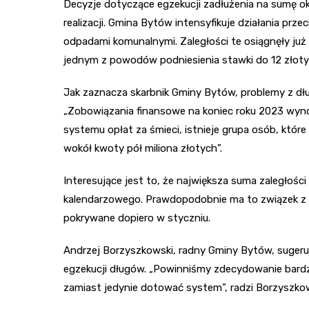
Decyzje dotyczące egzekucji zadłużenia na sumę oko
realizacji. Gmina Bytów intensyfikuje działania pr
odpadami komunalnymi. Zaległości te osiągnęły już
jednym z powodów podniesienia stawki do 12 złoty
Jak zaznacza skarbnik Gminy Bytów, problemy z dług
„Zobowiązania finansowe na koniec roku 2023 wyno
systemu opłat za śmieci, istnieje grupa osób, które
wokół kwoty pół miliona złotych”.
Interesujące jest to, że największa suma zaległoś
kalendarzowego. Prawdopodobnie ma to związek z f
pokrywane dopiero w styczniu.
Andrzej Borzyszkowski, radny Gminy Bytów, suger
egzekucji długów. „Powinniśmy zdecydowanie bardzi
zamiast jedynie dotować system”, radzi Borzyszkow