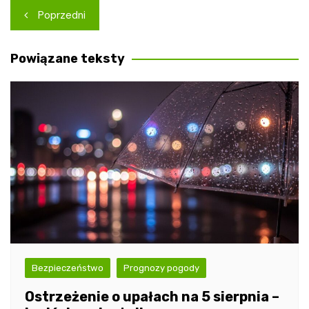
Nawigacja
Poprzedni
wpisu
Powiązane teksty
Bezpieczeństwo
Prognozy pogody
Ostrzeżenie o upałach na 5 sierpnia –