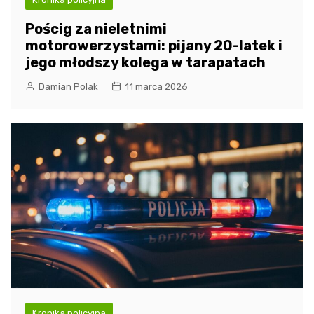
Pościg za nieletnimi
motorowerzystami: pijany 20-latek i
jego młodszy kolega w tarapatach
Damian Polak
11 marca 2026
Kronika policyjna