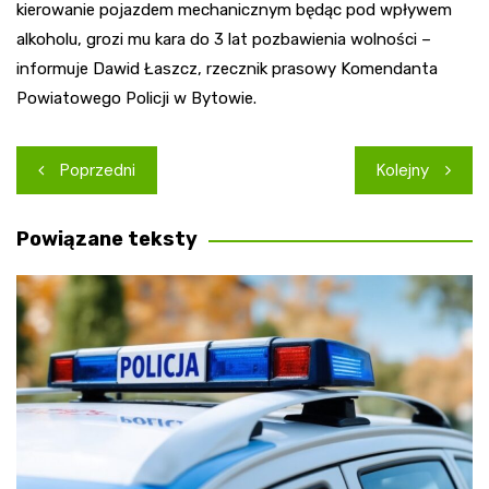
kierowanie pojazdem mechanicznym będąc pod wpływem
alkoholu, grozi mu kara do 3 lat pozbawienia wolności –
informuje Dawid Łaszcz, rzecznik prasowy Komendanta
Powiatowego Policji w Bytowie.
Nawigacja
Poprzedni
Kolejny
wpisu
Powiązane teksty