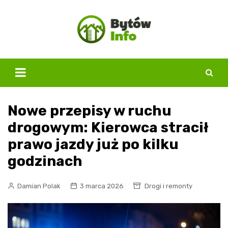
Skip
to
content
Nowe przepisy w ruchu
drogowym: Kierowca stracił
prawo jazdy już po kilku
godzinach
Damian Polak
3 marca 2026
Drogi i remonty