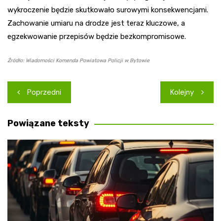
wykroczenie będzie skutkowało surowymi konsekwencjami.
Zachowanie umiaru na drodze jest teraz kluczowe, a
egzekwowanie przepisów będzie bezkompromisowe.
Źródło: Wiadomości Komenda Powiatowa Policji w Bytowie
Nawigacja
Poprzedni
Kolejny
wpisu
Powiązane teksty