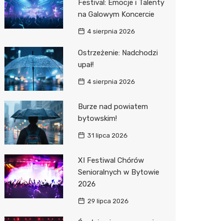
Festival: Emocje i Talenty
na Galowym Koncercie
Zwierzęta
Dermat
Pomoc 
Przedsz
Kino
Sklep z
4 sierpnia 2026
Sklepy specjalistyczne
Okulista
Stacja 
Klub
Wetery
Jubiler
Ostrzeżenie: Nadchodzi
Sieci handlowe
Fizjoter
Akumul
Wesele
Optyk
Lidl
upał!
Usługi
Dietety
Stacja p
Siłownia
Sklep w
Kauflan
Drukarn
4 sierpnia 2026
Psychot
Mechan
Księgar
Żabka
Dorabia
Burze nad powiatem
Sklep m
Sklep r
Bricoma
Lombar
bytowskim!
31 lipca 2026
Przycho
Kwiaciar
Empik
Meble n
JYSK
Taxi
XI Festiwal Chórów
Senioralnych w Bytowie
Media E
Fotogra
2026
Pepco
29 lipca 2026
Sinsey