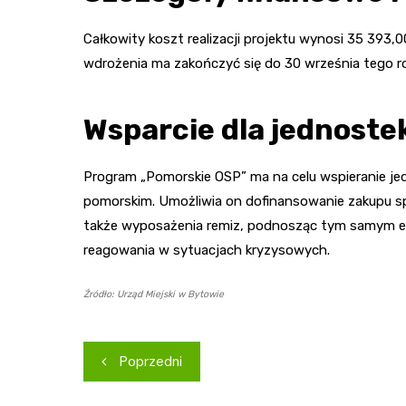
Całkowity koszt realizacji projektu wynosi 35 393,
wdrożenia ma zakończyć się do 30 września tego r
Wsparcie dla jednoste
Program „Pomorskie OSP” ma na celu wspieranie j
pomorskim. Umożliwia on dofinansowanie zakupu sp
także wyposażenia remiz, podnosząc tym samym ef
reagowania w sytuacjach kryzysowych.
Źródło: Urząd Miejski w Bytowie
Nawigacja
Poprzedni
wpisu