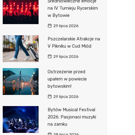
Średniowieczne emocje
na IV Turnieju Rycerskim
Action
w Bytowie
Biedron
29 lipca 2026
Pszczelarskie Atrakcje na
V Pikniku w Cud Miód
29 lipca 2026
Ostrzeżenie przed
upałem w powiecie
bytowskim!
29 lipca 2026
Bytów Musical Festival
2026: Pasjonaci muzyki
na zamku
28 lipca 2026