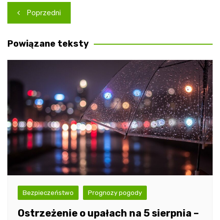
Nawigacja
Poprzedni
wpisu
Powiązane teksty
Bezpieczeństwo
Prognozy pogody
Ostrzeżenie o upałach na 5 sierpnia –