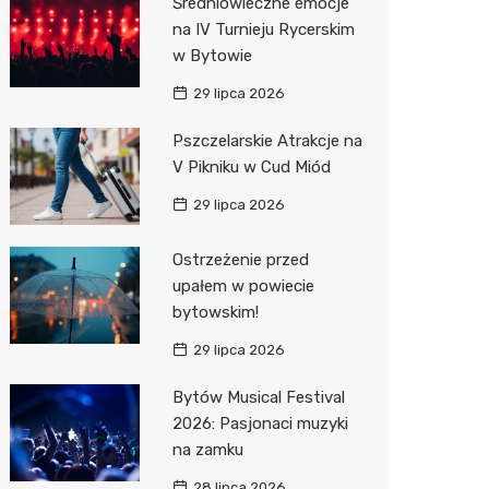
Średniowieczne emocje
na IV Turnieju Rycerskim
Action
w Bytowie
Biedron
29 lipca 2026
Pszczelarskie Atrakcje na
V Pikniku w Cud Miód
29 lipca 2026
Ostrzeżenie przed
upałem w powiecie
bytowskim!
29 lipca 2026
Bytów Musical Festival
2026: Pasjonaci muzyki
na zamku
28 lipca 2026