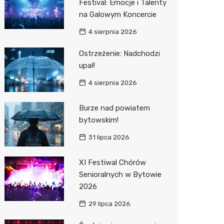
Festival: Emocje i Talenty
na Galowym Koncercie
Zwierzęta
Dermat
Pomoc 
Przedsz
Kino
Sklep z
4 sierpnia 2026
Sklepy specjalistyczne
Okulista
Stacja 
Klub
Wetery
Jubiler
Ostrzeżenie: Nadchodzi
Sieci handlowe
Fizjoter
Akumul
Wesele
Optyk
Lidl
upał!
Usługi
Dietety
Stacja p
Siłownia
Sklep w
Kauflan
Drukarn
4 sierpnia 2026
Psychot
Mechan
Księgar
Żabka
Dorabia
Burze nad powiatem
Sklep m
Sklep r
Bricoma
Lombar
bytowskim!
31 lipca 2026
Przycho
Kwiaciar
Empik
Meble n
JYSK
Taxi
XI Festiwal Chórów
Senioralnych w Bytowie
Media E
Fotogra
2026
Pepco
29 lipca 2026
Sinsey