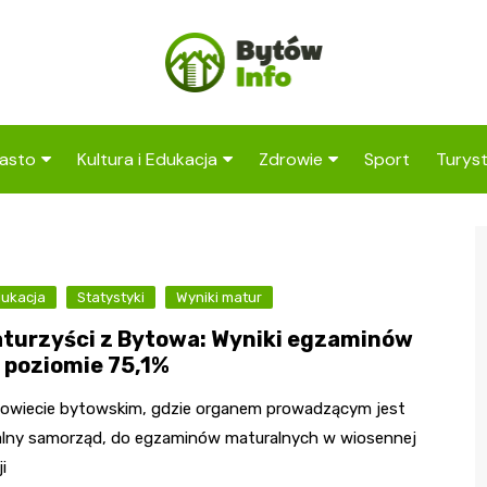
asto
Kultura i Edukacja
Zdrowie
Sport
Turys
ska
nwestycje
Koncerty i festiwale
Szpitale i medycyna
Atrak
Bytow
amorząd i polityka
Teatr i sztuka
Profilaktyka i zdrowie
okalna
Atrak
ukacja
Statystyki
Biblioteka i literatura
Wyniki matur
okoli
rodowisko i ekologia
turzyści z Bytowa: Wyniki egzaminów
Szkoły i przedszkola
 poziomie 75,1%
nstytucje
Uczelnie i nauka
owiecie bytowskim, gdzie organem prowadzącym jest
alny samorząd, do egzaminów maturalnych w wiosennej
i