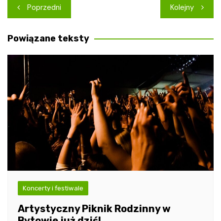
Nawigacja
Poprzedni
Kolejny
wpisu
Powiązane teksty
Koncerty i festiwale
Artystyczny Piknik Rodzinny w
Bytowie już dziś!