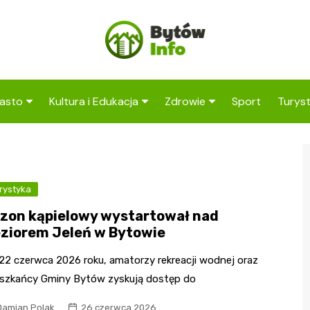
asto
Kultura i Edukacja
Zdrowie
Sport
Turys
ska
nwestycje
Koncerty i festiwale
Szpitale i medycyna
Atrak
Bytow
amorząd i polityka
Teatr i sztuka
Profilaktyka i zdrowie
okalna
Atrak
rystyka
Biblioteka i literatura
okoli
rodowisko i ekologia
zon kąpielowy wystartował nad
Szkoły i przedszkola
ziorem Jeleń w Bytowie
nstytucje
Uczelnie i nauka
22 czerwca 2026 roku, amatorzy rekreacji wodnej oraz
szkańcy Gminy Bytów zyskują dostęp do
Damian Polak
26 czerwca 2026