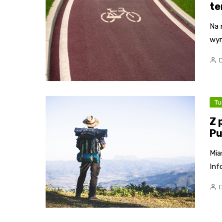
te
Na 
wyr
Tu
Z 
Pu
Mia
Inf