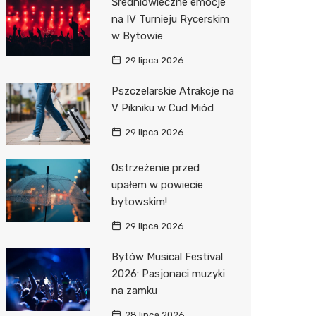
Średniowieczne emocje
na IV Turnieju Rycerskim
Action
w Bytowie
Biedron
29 lipca 2026
Pszczelarskie Atrakcje na
V Pikniku w Cud Miód
29 lipca 2026
Ostrzeżenie przed
upałem w powiecie
bytowskim!
29 lipca 2026
Bytów Musical Festival
2026: Pasjonaci muzyki
na zamku
28 lipca 2026