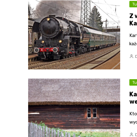
Tu
Z 
Ka
Kar
każ
Tu
Ka
we
Kto
wyc