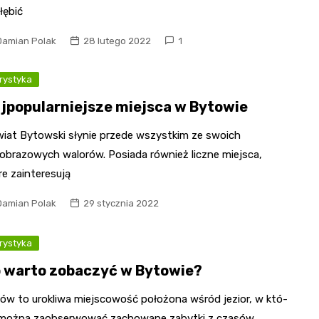
łębić
Damian Polak
28 lutego 2022
1
rystyka
jpopularniejsze miejsca w Bytowie
iat Bytowski słynie przede wszystkim ze swoich
jobrazowych walorów. Posiada również liczne miejsca,
re zainteresują
Damian Polak
29 stycznia 2022
rystyka
 warto zoba­czyć w Byto­wie?
ów to uro­kliwa miej­sco­wość poło­żona wśród jezior, w któ­
 można zaob­ser­wo­wać zacho­wane zabytki z cza­sów