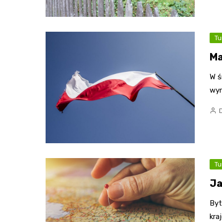
Tu
Ma
W ś
wyr
Tu
Ja
Byt
kra