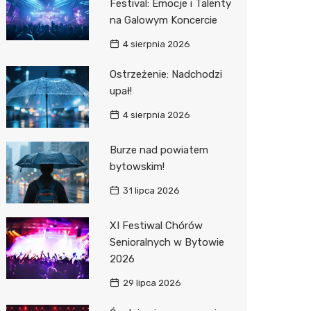
Festival: Emocje i Talenty
na Galowym Koncercie
Zwierzęta
Dermat
Pomoc 
Przedsz
Kino
Sklep z
4 sierpnia 2026
Sklepy specjalistyczne
Okulista
Stacja 
Klub
Wetery
Jubiler
Ostrzeżenie: Nadchodzi
Sieci handlowe
Fizjoter
Akumul
Wesele
Optyk
Lidl
upał!
Usługi
Dietety
Stacja p
Siłownia
Sklep w
Kauflan
Drukarn
4 sierpnia 2026
Psychot
Mechan
Księgar
Żabka
Dorabia
Burze nad powiatem
Sklep m
Sklep r
Bricoma
Lombar
bytowskim!
31 lipca 2026
Przycho
Kwiaciar
Empik
Meble n
JYSK
Taxi
XI Festiwal Chórów
Senioralnych w Bytowie
Media E
Fotogra
2026
Pepco
29 lipca 2026
Sinsey