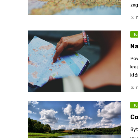
zag
Tu
Na
Pow
kra
któ
Tu
Co
Byt
rej