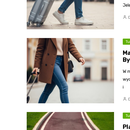
Jel
Tu
Ma
By
W m
wyd
i
Tu
Pl