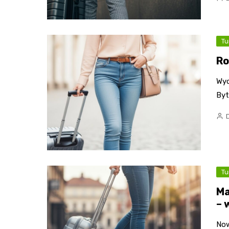
Tu
Ro
Wyd
Byt
Tu
Ma
– 
Now