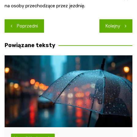
na osoby przechodzące przez jezdnię.
Nawigacja
Poprzedni
Kolejny
wpisu
Powiązane teksty