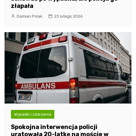
złapała
Damian Polak
23 lutego 2026
Wypadki i zdarzenia
Spokojna interwencja policji
uratowała 20-latkę na moście w