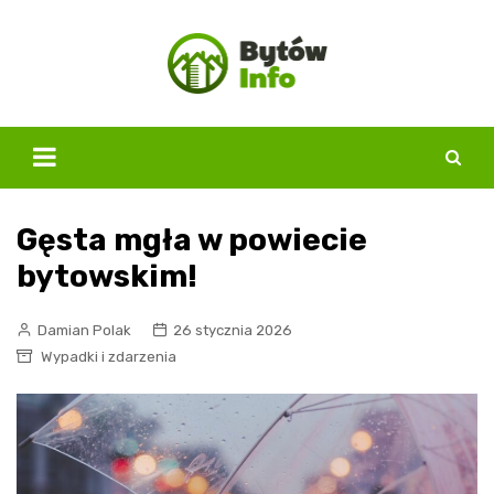
Skip
to
content
Gęsta mgła w powiecie
bytowskim!
Damian Polak
26 stycznia 2026
Wypadki i zdarzenia