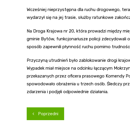
Wcześniej nieprzystępna dla ruchu drogowego, tera
wydarzył się na jej trasie, służby ratunkowe zakońc
Na Droga Krajowa nr 20, która prowadzi między mi
gminie Bytów, funkcjonariusze policji zdecydowa
sposób zapewnili płynność ruchu pomimo trudności
Przyczyną utrudnień było zablokowanie drogi krajo
Wypadek miał miejsce na odcinku łączącym Mokrzyn
przekazanych przez oficera prasowego Komendy Pow
spowodowało obrażenia u trzech osób. Śledczy prz
zdarzenia i podjęli odpowiednie działania.
Nawigacja
Poprzedni
wpisu