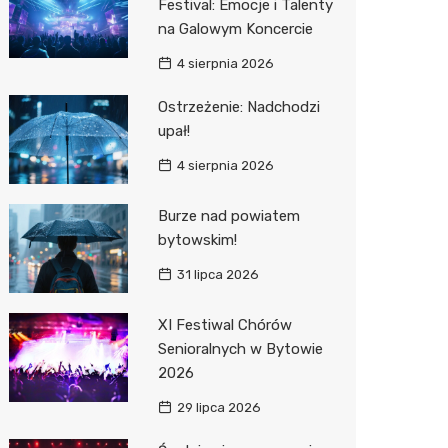
Festival: Emocje i Talenty
na Galowym Koncercie
Zwierzęta
Dermat
Pomoc 
Przedsz
Kino
Sklep z
4 sierpnia 2026
Sklepy specjalistyczne
Okulista
Stacja 
Klub
Wetery
Jubiler
Ostrzeżenie: Nadchodzi
Sieci handlowe
Fizjoter
Akumul
Wesele
Optyk
Lidl
upał!
Usługi
Dietety
Stacja p
Siłownia
Sklep w
Kauflan
Drukarn
4 sierpnia 2026
Psychot
Mechan
Księgar
Żabka
Dorabia
Burze nad powiatem
Sklep m
Sklep r
Bricoma
Lombar
bytowskim!
31 lipca 2026
Przycho
Kwiaciar
Empik
Meble n
JYSK
Taxi
XI Festiwal Chórów
Senioralnych w Bytowie
Media E
Fotogra
2026
Pepco
29 lipca 2026
Sinsey