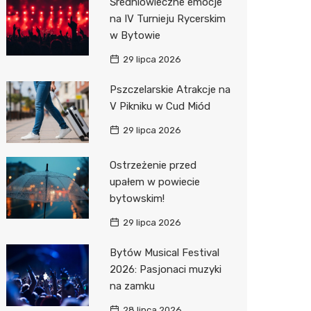
Średniowieczne emocje
na IV Turnieju Rycerskim
Action
w Bytowie
Biedron
29 lipca 2026
Pszczelarskie Atrakcje na
V Pikniku w Cud Miód
29 lipca 2026
Ostrzeżenie przed
upałem w powiecie
bytowskim!
29 lipca 2026
Bytów Musical Festival
2026: Pasjonaci muzyki
na zamku
28 lipca 2026