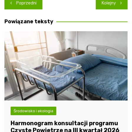
Nawigacja
Poprzedni
Kolejny
wpisu
Powiązane teksty
Środowisko i ekologia
Harmonogram konsultacji programu
Czyste Powietrze na III kwartał 2026