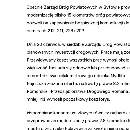
Obecnie Zarząd Dróg Powiatowych w Bytowie prowa
modernizację blisko 15 kilometrów dróg powiatowyc
pozwoli na zapewnienie bezpiecznej komunikacji do
numerach 212, 211, 228 i 209.
Dnia 20 czerwca, w siedzibie Zarządu Dróg Powiato
planowanych inwestycji drogowych. Prace mają zo
Przewidywany koszt wszystkich prac wynosi około 1
większość tras uda się odnowić lub przebudować z
remont dziewięciokilometrowego odcinka Mydlita –
Najniższa złożona oferta, na kwotę prawie 8,2 mi
Pomorskie i Przedsiębiorstwa Drogowego Romana J
mniej, niż wynosił początkowy kosztorys.
Wspomniane konsorcjum złożyło również najbardziej
przeprowadzić modernizację prawie 2,8 kilometra d
mostu przez rzekę Pokrzywną za kwotę nieco pona