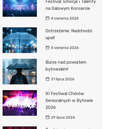
Festival: Emocje i Talenty
na Galowym Koncercie
Zwierzęta
Dermat
Pomoc 
Przedsz
Kino
Sklep z
4 sierpnia 2026
Sklepy specjalistyczne
Okulista
Stacja 
Klub
Wetery
Jubiler
Ostrzeżenie: Nadchodzi
Sieci handlowe
Fizjoter
Akumul
Wesele
Optyk
Lidl
upał!
Usługi
Dietety
Stacja p
Siłownia
Sklep w
Kauflan
Drukarn
4 sierpnia 2026
Psychot
Mechan
Księgar
Żabka
Dorabia
Burze nad powiatem
Sklep m
Sklep r
Bricoma
Lombar
bytowskim!
31 lipca 2026
Przycho
Kwiaciar
Empik
Meble n
JYSK
Taxi
XI Festiwal Chórów
Senioralnych w Bytowie
Media E
Fotogra
2026
Pepco
29 lipca 2026
Sinsey