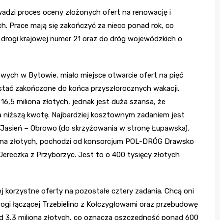
dzi proces oceny złożonych ofert na renowację i
h. Prace mają się zakończyć za nieco ponad rok, co
 drogi krajowej numer 21 oraz do dróg wojewódzkich o
wych w Bytowie, miało miejsce otwarcie ofert na pięć
stać zakończone do końca przyszłorocznych wakacji.
6,5 miliona złotych, jednak jest duża szansa, że
a niższą kwotę. Najbardziej kosztownym zadaniem jest
 Jasień – Obrowo (do skrzyżowania w stronę Łupawska).
liona złotych, pochodzi od konsorcjum POL-DRÓG Drawsko
ereczka z Przyborzyc. Jest to o 400 tysięcy złotych
 korzystne oferty na pozostałe cztery zadania. Chcą oni
rogi łączącej Trzebielino z Kołczygłowami oraz przebudowę
d 3,3 miliona złotych, co oznacza oszczędność ponad 600