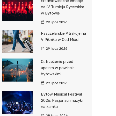
Średniowieczne emocje
na IV Turnieju Rycerskim
Action
w Bytowie
Biedron
29 lipca 2026
Pszczelarskie Atrakcje na
V Pikniku w Cud Miód
29 lipca 2026
Ostrzeżenie przed
upałem w powiecie
bytowskim!
29 lipca 2026
Bytów Musical Festival
2026: Pasjonaci muzyki
na zamku
28 lipca 2026