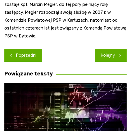
zostaje kpt. Marcin Megier, do tej pory pełniący rolę
zastępcy. Megier rozpoczął swoją służbę w 2007 r. w
Komendzie Powiatowej PSP w Kartuzach, natomiast od
ostatnich czterech lat jest związany z Komendą Powiatową
PSP w Bytowie.
Nawigacja
Poprzedni
Kolejny
wpisu
Powiązane teksty