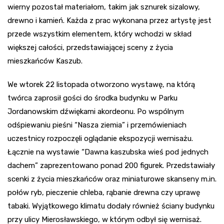
wierny pozostał materiałom, takim jak sznurek sizalowy,
drewno i kamień. Każda z prac wykonana przez artystę jest
przede wszystkim elementem, który wchodzi w skład
większej całości, przedstawiającej sceny z życia
mieszkańców Kaszub.
We wtorek 22 listopada otworzono wystawę, na którą
twórca zaprosił gości do środka budynku w Parku
Jordanowskim dźwiękami akordeonu. Po wspólnym
odśpiewaniu pieśni “Nasza ziemia” i przemówieniach
uczestnicy rozpoczęli oglądanie ekspozycji wernisażu.
Łącznie na wystawie “Dawna kaszubska wieś pod jednych
dachem” zaprezentowano ponad 200 figurek. Przedstawiały
scenki z życia mieszkańców oraz miniaturowe skanseny m.in.
połów ryb, pieczenie chleba, rąbanie drewna czy uprawę
tabaki. Wyjątkowego klimatu dodały również ściany budynku
przy ulicy Mierosławskiego, w którym odbył się wernisaż.