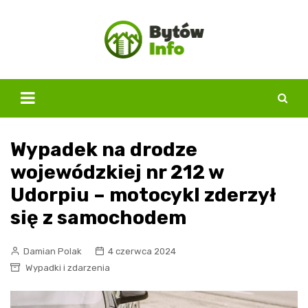
Skip
to
content
Wypadek na drodze
wojewódzkiej nr 212 w
Udorpiu – motocykl zderzył
się z samochodem
Damian Polak
4 czerwca 2024
Wypadki i zdarzenia