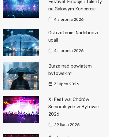
Festival: Emocje i Talenty
na Galowym Koncercie
Zwierzęta
Dermat
Pomoc 
Przedsz
Kino
Sklep z
4 sierpnia 2026
Sklepy specjalistyczne
Okulista
Stacja 
Klub
Wetery
Jubiler
Ostrzeżenie: Nadchodzi
Sieci handlowe
Fizjoter
Akumul
Wesele
Optyk
Lidl
upał!
Usługi
Dietety
Stacja p
Siłownia
Sklep w
Kauflan
Drukarn
4 sierpnia 2026
Psychot
Mechan
Księgar
Żabka
Dorabia
Burze nad powiatem
Sklep m
Sklep r
Bricoma
Lombar
bytowskim!
31 lipca 2026
Przycho
Kwiaciar
Empik
Meble n
JYSK
Taxi
XI Festiwal Chórów
Senioralnych w Bytowie
Media E
Fotogra
2026
Pepco
29 lipca 2026
Sinsey