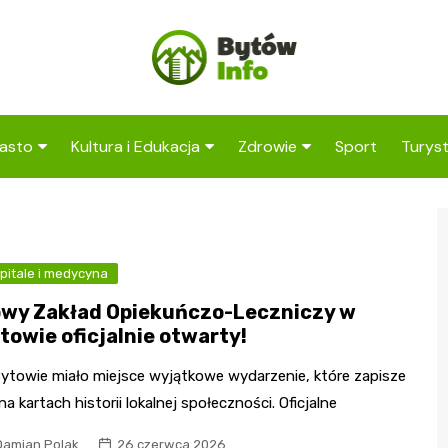
asto
Kultura i Edukacja
Zdrowie
Sport
Turys
ska
nwestycje
Koncerty i festiwale
Szpitale i medycyna
Atrak
Bytow
amorząd i polityka
Teatr i sztuka
Profilaktyka i zdrowie
okalna
Atrak
pitale i medycyna
Biblioteka i literatura
okoli
rodowisko i ekologia
wy Zakład Opiekuńczo-Leczniczy w
Szkoły i przedszkola
towie oficjalnie otwarty!
nstytucje
Uczelnie i nauka
ytowie miało miejsce wyjątkowe wydarzenie, które zapisze
 na kartach historii lokalnej społeczności. Oficjalne
Damian Polak
26 czerwca 2026