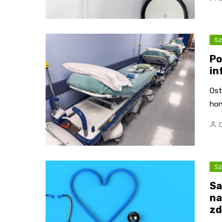
Sz
Po
in
Ost
hon
Sz
Sa
na
zd