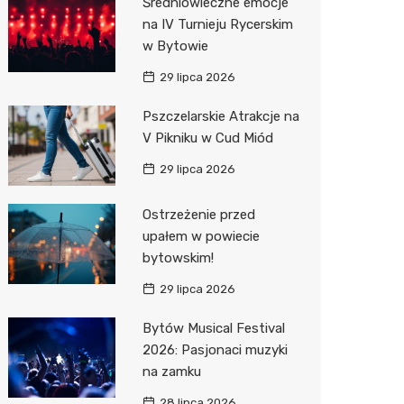
Średniowieczne emocje
na IV Turnieju Rycerskim
Action
w Bytowie
Biedron
29 lipca 2026
Pszczelarskie Atrakcje na
V Pikniku w Cud Miód
29 lipca 2026
Ostrzeżenie przed
upałem w powiecie
bytowskim!
29 lipca 2026
Bytów Musical Festival
2026: Pasjonaci muzyki
na zamku
28 lipca 2026