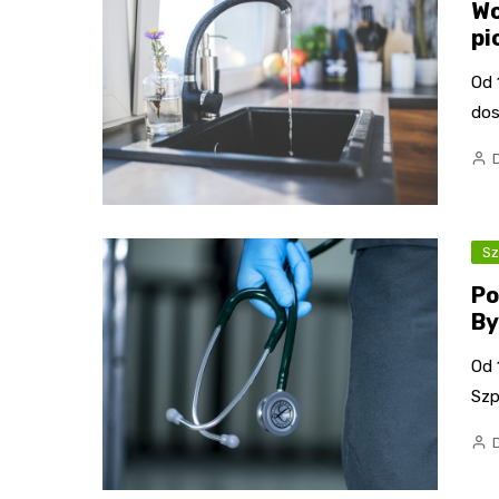
Wo
pi
Od 
dos
Sz
Po
By
Od 
Szp