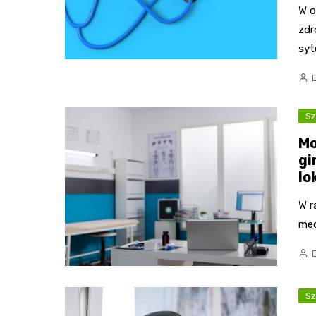
W o
zdr
syt
Sz
Mo
gi
lo
W r
med
Sz